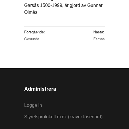
Garsås 1500-1999, är gjord av Gunnar
Olmås.
Föregående:
Nästa:
Gesunda
Färnäs
Administrera
Logga in
Styrelsprotokoll m.m. (kräver lösenord)