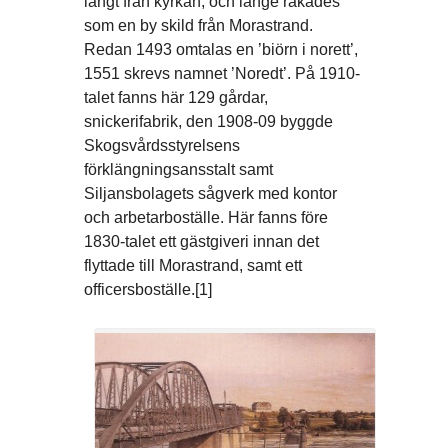
långt från kyrkan, och länge räkades
som en by skild från Morastrand.
Redan 1493 omtalas en ’biörn i norett’,
1551 skrevs namnet ’Noredt’. På 1910-
talet fanns här 129 gårdar,
snickerifabrik, den 1908-09 byggde
Skogsvårdsstyrelsens
förklängningsansstalt samt
Siljansbolagets sågverk med kontor
och arbetarboställe. Här fanns före
1830-talet ett gästgiveri innan det
flyttade till Morastrand, samt ett
officersboställe.[1]