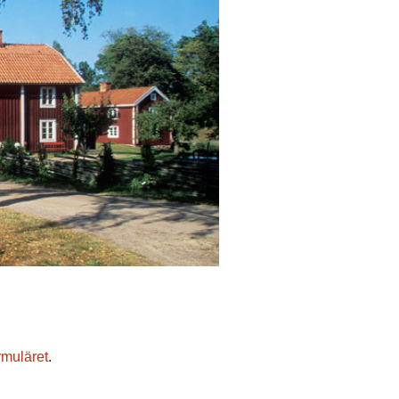
rmuläret
.